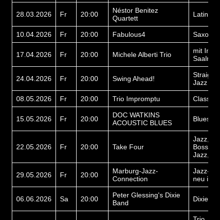
Néstor Benitez
28.03.2026
Fr
20:00
Latin Ja
Quartett
10.04.2026
Fr
20:00
Fabulous4
Saxopho
mit Inga
17.04.2026
Fr
20:00
Michele Alberti Trio
Saalman
Straight
24.04.2026
Fr
20:00
Swing Ahead!
Jazz
08.05.2026
Fr
20:00
Trio Impromptu
Classic 
DOC WATKINS
15.05.2026
Fr
20:00
Blues
ACOUSTIC BLUES
Jazz, Po
22.05.2026
Fr
20:00
Take Four
Bossa, B
Jazz, Mu
Marburg-Jazz-
Jazz-Kla
29.05.2026
Fr
20:00
Connection
neu inter
Peter Glessing's Dixie
06.06.2026
Sa
20:00
Dixie Ja
Band
Trio, Jaz