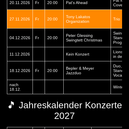
Pat Mat
20.11.2026
Fr
20:00
Pat's Ahead
Cover
Tony Lakatos
27.11.2026
Fr
20:00
Trio
Organization
Swing,
Peter Glessing
04.12.2026
Fr
20:00
Standar
Swingtett Christmas
Progra
Lions Cl
11.12.2026
Kein Konzert
in der Ga
Duo, Jaz
Bepler & Meyer
18.12.2026
Fr
20:00
Standard
Jazzduo
Vocals
nach
Winterp
18.12.
🎵 Jahreskalender Konzerte
2027