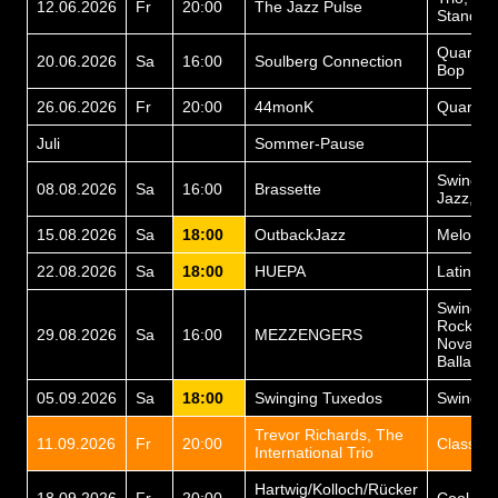
12.06.2026
Fr
20:00
The Jazz Pulse
Standar
Quartett
20.06.2026
Sa
16:00
Soulberg Connection
Bop
26.06.2026
Fr
20:00
44monK
Quartett
Juli
Sommer-Pause
Swing, B
08.08.2026
Sa
16:00
Brassette
Jazz, La
15.08.2026
Sa
18:00
OutbackJazz
Melodisc
22.08.2026
Sa
18:00
HUEPA
Latin Ja
Swing, J
Rock, B
29.08.2026
Sa
16:00
MEZZENGERS
Nova un
Balladen
05.09.2026
Sa
18:00
Swinging Tuxedos
Swing
Trevor Richards, The
11.09.2026
Fr
20:00
Classic 
International Trio
Hartwig/Kolloch/Rücker