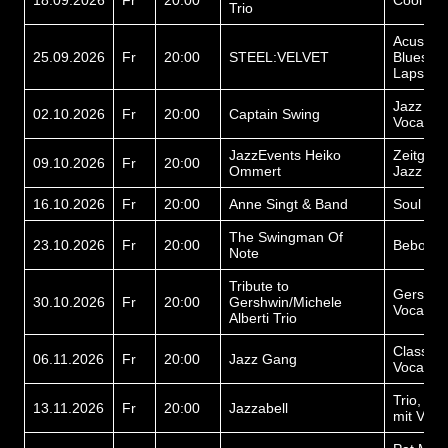
18.09.2026
Fr
20:00
Cool Ja
Trio
Acustics
25.09.2026
Fr
20:00
STEEL:VELVET
Blues, V
Lapsteel
Jazz Blu
02.10.2026
Fr
20:00
Captain Swing
Vocals
JazzEvents Heiko
Zeitgenö
09.10.2026
Fr
20:00
Ommert
Jazz
16.10.2026
Fr
20:00
Anne Singt & Band
Soul & 
The Swingman Of
23.10.2026
Fr
20:00
Bebop
Note
Tribute to
Gershwi
30.10.2026
Fr
20:00
Gershwin/Michele
Vocals
Alberti Trio
Classic 
06.11.2026
Fr
20:00
Jazz Gang
Vocals
Trio, Po
13.11.2026
Fr
20:00
Jazzabell
mit Voca