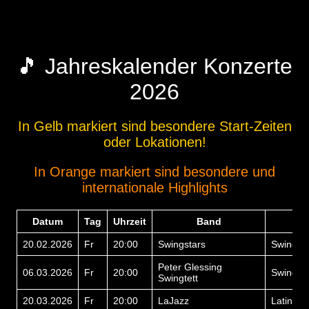
🎵 Jahreskalender Konzerte
2026
In Gelb markiert sind besondere Start-Zeiten
oder Lokationen!
In Orange markiert sind besondere und
internationale Highlights
Datum
Tag
Uhrzeit
Band
S
20.02.2026
Fr
20:00
Swingstars
Swing, V
Peter Glessing
06.03.2026
Fr
20:00
Swing, 
Swingtett
20.03.2026
Fr
20:00
LaJazz
Latin Ja