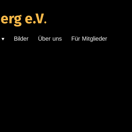
erg e.V
.
e
Bilder
Über uns
Für Mitglieder